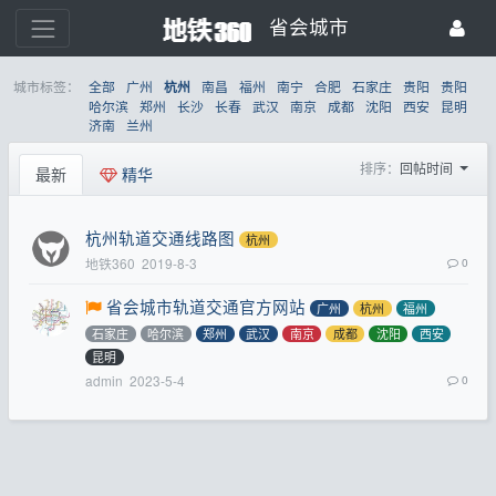
省会城市
城市标签：
全部
广州
南昌
福州
南宁
合肥
石家庄
贵阳
贵阳
杭州
哈尔滨
郑州
长沙
长春
武汉
南京
成都
沈阳
西安
昆明
济南
兰州
排序：
回帖时间
最新
精华
杭州轨道交通线路图
杭州
地铁360
2019-8-3
0
省会城市轨道交通官方网站
广州
杭州
福州
石家庄
哈尔滨
郑州
武汉
南京
成都
沈阳
西安
昆明
admin
2023-5-4
0