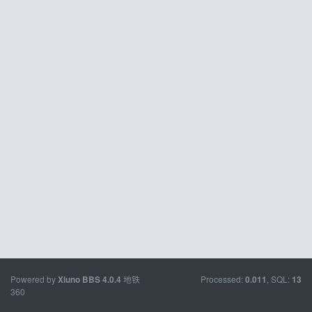
Powered by
地铁
Processed:
, SQL:
Xiuno BBS
4.0.4
0.011
13
360