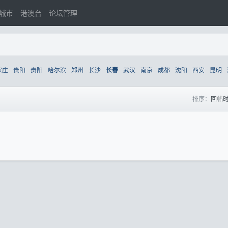
城市
港澳台
论坛管理
家庄
贵阳
贵阳
哈尔滨
郑州
长沙
武汉
南京
成都
沈阳
西安
昆明
长春
排序：
回帖