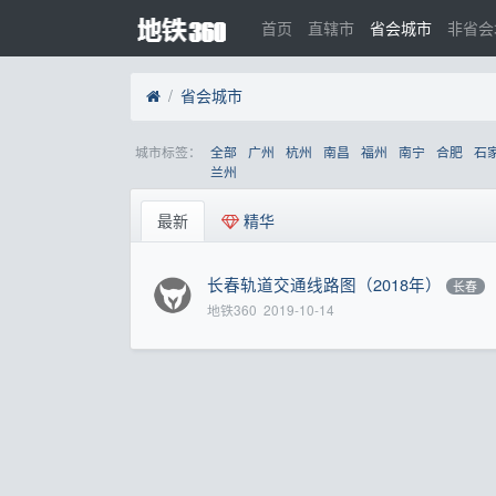
首页
直辖市
省会城市
非省会
省会城市
城市标签：
全部
广州
杭州
南昌
福州
南宁
合肥
石
兰州
最新
精华
长春轨道交通线路图（2018年）
长春
地铁360
2019-10-14