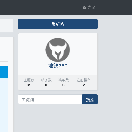
登录
发新帖
地铁360
主题数
帖子数
精华数
注册排名
31
0
3
2
搜索